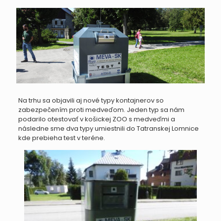
Na trhu sa objavili aj nové typy kontajnerov so
zabezpečením proti medveďom. Jeden typ sa nám
podarilo otestovať v košickej ZOO s medveďmi a
následne sme dva typy umiestnili do Tatranskej Lomnice
kde prebieha test v teréne.