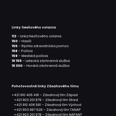
Linky tiesňového volania
112
– Linka tiesňového volania
150
– Hasiči
155
– Rýchla zdravotnícka pomoc
158
– Polícia
159
– Mestská polícia
18 155
– Letecká záchranná služba
18 300
– Horská záchranná služba
Pohotovostné linky Zásahového tímu
+421 910 406 418 – Zásahový tím Západ
+421 903 201 879 – Zásahový tím Stred
+421 910 406 581 – Zásahový tím Východ
+421 903 987 628 – Zásahový tím TANAP
+421 903 201 978 – Zásahový tím NAPANT