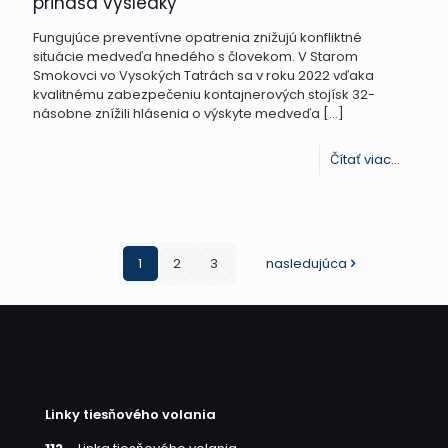
prináša výsledky
medve
Fungujúce preventívne opatrenia znižujú konfliktné
situácie medveďa hnedého s človekom. V Starom
Smokovci vo Vysokých Tatrách sa v roku 2022 vďaka
kvalitnému zabezpečeniu kontajnerových stojísk 32-
násobne znížili hlásenia o výskyte medveďa
[…]
-
Čítať viac...
Zabezp
odpad
vo
1
2
3
nasledujúca
Vysoký
Tatrác
prináš
výsledk
Linky tiesňového volania