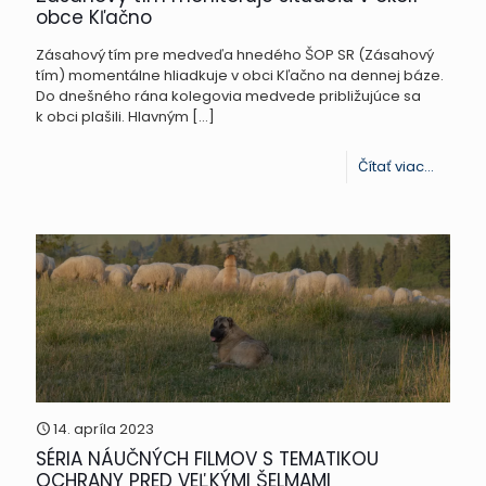
obce Kľačno
Zásahový tím pre medveďa hnedého ŠOP SR (Zásahový
tím) momentálne hliadkuje v obci Kľačno na dennej báze.
Do dnešného rána kolegovia medvede približujúce sa
k obci plašili. Hlavným
[…]
-
Čítať viac...
Zásaho
tím
monito
situáci
v
okolí
obce
Kľačno
14. apríla 2023
SÉRIA NÁUČNÝCH FILMOV S TEMATIKOU
OCHRANY PRED VEĽKÝMI ŠELMAMI