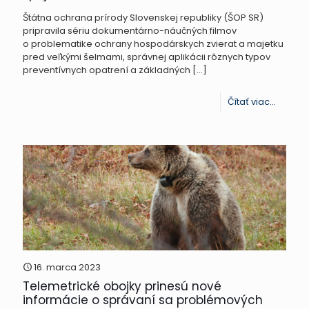
Štátna ochrana prírody Slovenskej republiky (ŠOP SR)
pripravila sériu dokumentárno-náučných filmov
o problematike ochrany hospodárskych zvierat a majetku
pred veľkými šelmami, správnej aplikácii rôznych typov
preventívnych opatrení a základných
[…]
-
Čítať viac...
Kangal
ochran
stád.
Premié
filmu
spojen
s
odbor
16. marca 2023
Telemetrické obojky prinesú nové
diskusi
informácie o správaní sa problémových