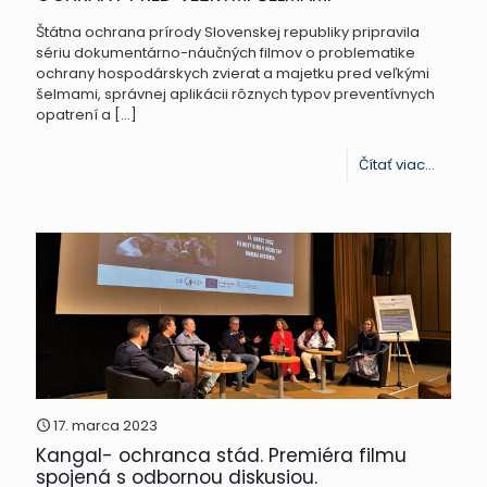
Štátna ochrana prírody Slovenskej republiky pripravila
sériu dokumentárno-náučných filmov o problematike
ochrany hospodárskych zvierat a majetku pred veľkými
šelmami, správnej aplikácii rôznych typov preventívnych
opatrení a
[…]
-
Čítať viac...
SÉRIA
NÁUČN
FILMOV
S
TEMATI
OCHRA
PRED
VEĽKÝM
17. marca 2023
Kangal- ochranca stád. Premiéra filmu
ŠELMAM
spojená s odbornou diskusiou.