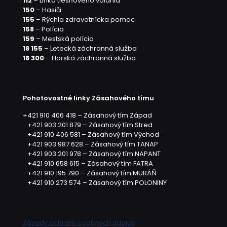
112
– Linka tiesňového volania
150
– Hasiči
155
– Rýchla zdravotnícka pomoc
158
– Polícia
159
– Mestská polícia
18 155
– Letecká záchranná služba
18 300
– Horská záchranná služba
Pohotovostné linky Zásahového tímu
+421 910 406 418 – Zásahový tím Západ
+421 903 201 879 – Zásahový tím Stred
+421 910 406 581 – Zásahový tím Východ
+421 903 987 628 – Zásahový tím TANAP
+421 903 201 978 – Zásahový tím NAPANT
+421 910 658 615 – Zásahový tím FATRA
+421 910 195 790 – Zásahový tím MURÁŇ
+421 910 273 574 – Zásahový tím POLONINY
Zásady ochrany osobných údajov