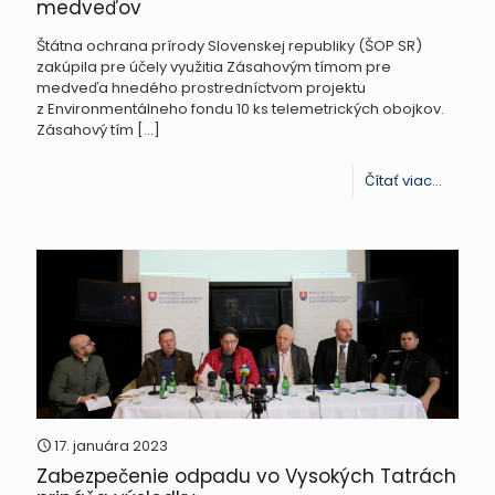
medveďov
Štátna ochrana prírody Slovenskej republiky (ŠOP SR)
zakúpila pre účely využitia Zásahovým tímom pre
medveďa hnedého prostredníctvom projektu
z Environmentálneho fondu 10 ks telemetrických obojkov.
Zásahový tím
[…]
-
Čítať viac...
Teleme
obojky
prinesú
nové
inform
o
správa
sa
17. januára 2023
Zabezpečenie odpadu vo Vysokých Tatrách
problé