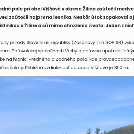
adné pole pri obci Višňové v okrese Žilina zaútočil medv
ď zaútočil najprv na lesníka. Neskôr útok zopakoval aj 
iklinikou v Žiline a sú mimo ohrozenia života. Jeden z n
y prírody Slovenskej republiky (Zásahový tím ŠOP SR) vyko
nmi Poľovníckej spoločnosti Vrchy a poľovne upotrebiteľným
zke na hranici Predného a Zadného poľa, kde pravdepodobn
eľkej šelmy. Približná vzdialenosť od obce Višňové je 800 m.