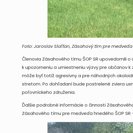
Foto: Jaroslav Slaľťan, Zásahový tím pre medveď
Členovia Zásahového tímu ŠOP SR upovedomili o úto
k upozorneniu a umiestneniu výzvy pre občanov k
môže byť totiž agresívny a pre náhodných okoloi
stretom. Po dohľadaní bude postrelené zviera usm
poľovníckeho združenia.
Ďalšie podrobné informácie o činnosti Zásahovéh
Zásahového tímu pre medveďa hnedého ŠOP SR