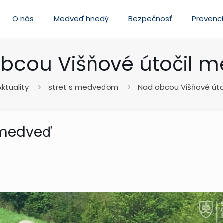
O nás
Medveď hnedý
Bezpečnosť
Prevenc
bcou Višňové útočil 
Aktuality
stret s medveďom
Nad obcou Višňové út
 medveď