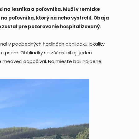
eď na lesníka a poľovníka. Muži v remízke
na poľovníka, ktorý na neho vystrelil. Obaja
ich zostal pre pozorovanie hospitalizovaný.
nal v poobedných hodinách obhliadku lokality
 psom. Obhliadky sa zúčastnil aj jeden
e medveď odpočíval. Na mieste boli nájdené