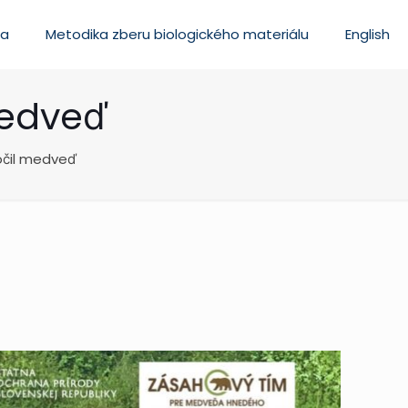
ia
Metodika zberu biologického materiálu
English
medveď
očil medveď