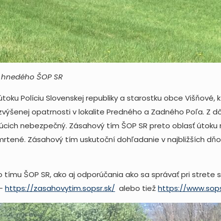
a hnedého ŠOP SR
ku Políciu Slovenskej republiky a starostku obce Višňové, kt
 zvýšenej opatrnosti v lokalite Predného a Zadného Poľa. 
dúcich nebezpečný. Zásahový tím ŠOP SR preto oblasť útoku 
rtené. Zásahový tím uskutoční dohľadanie v najbližších dňo
o tímu ŠOP SR, ako aj odporúčania ako sa správať pri stret
 –
https://zasahovytim.sopsr.sk/
alebo tiež
https://www.sop