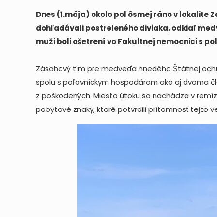
Dnes (1.mája) okolo pol ôsmej ráno v lokalite Z
dohľadávali postreleného diviaka, odkiaľ medve
muži boli ošetrení vo Fakultnej nemocnici s pol
Zásahový tím pre medveďa hnedého Štátnej ochran
spolu s poľovníckym hospodárom ako aj dvoma čle
z poškodených. Miesto útoku sa nachádza v remí
pobytové znaky, ktoré potvrdili prítomnosť tejto v