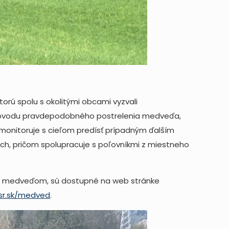
orú spolu s okolitými obcami vyzvali
Z dôvodu pravdepodobného postrelenia medveďa,
monitoruje s cieľom predísť prípadným ďalším
ch, pričom spolupracuje s poľovníkmi z miestneho
e s medveďom, sú dostupné na web stránke
sr.sk/medved
.