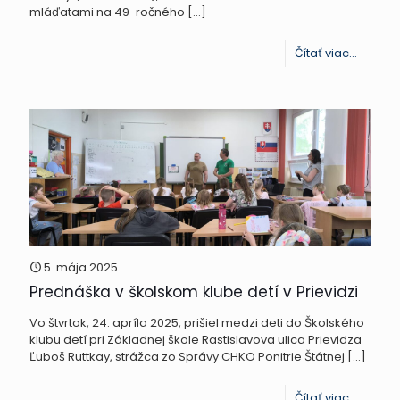
mláďatami na 49-ročného
[…]
-
Čítať viac...
V
katast
území
obce
Sučany
zaútoči
medve
na
5. mája 2025
Prednáška v školskom klube detí v Prievidzi
muža
Vo štvrtok, 24. apríla 2025, prišiel medzi deti do Školského
klubu detí pri Základnej škole Rastislavova ulica Prievidza
Ľuboš Ruttkay, strážca zo Správy CHKO Ponitrie Štátnej
[…]
-
Čítať viac...