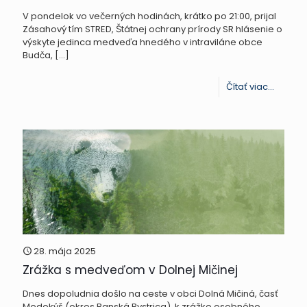
V pondelok vo večerných hodinách, krátko po 21:00, prijal
Zásahový tím STRED, Štátnej ochrany prírody SR hlásenie o
výskyte jedinca medveďa hnedého v intraviláne obce
Budča,
[…]
-
Čítať viac...
Zásaho
tím
STRED
rieši
hláseni
o
výskyte
medve
28. mája 2025
Zrážka s medveďom v Dolnej Mičinej
v
obci
Dnes dopoludnia došlo na ceste v obci Dolná Mičiná, časť
Medokýš (okres Banská Bystrica), k zrážke osobného