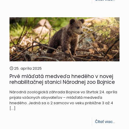
Predná
v
školsk
klube
detí
v
Prievidz
25. apríla 2025
Prvé mláďatá medveďa hnedého v novej
rehabilitačnej stanici Národnej zoo Bojnice
Národná zoologická záhrada Bojnice vo štvrtok 24. apríla
prijala vzácnych obyvateľov – mláďatá medveďa
hnedého. Jedná sa o 2 samcov vo veku približne 3 až 4
[…]
-
Čítať viac...