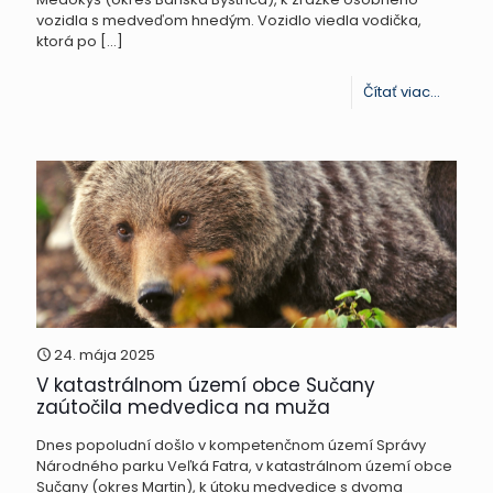
Budča
vozidla s medveďom hnedým. Vozidlo viedla vodička,
ktorá po
[…]
-
Čítať viac...
Zrážka
s
medve
v
Dolnej
Mičinej
24. mája 2025
V katastrálnom území obce Sučany
zaútočila medvedica na muža
Dnes popoludní došlo v kompetenčnom území Správy
Národného parku Veľká Fatra, v katastrálnom území obce
Sučany (okres Martin), k útoku medvedice s dvoma