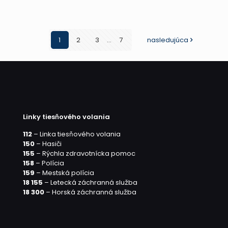
Prvé
mláďat
medve
1
2
3
...
7
nasledujúca
hnedé
v
novej
rehabil
stanici
Linky tiesňového volania
Národn
112
– Linka tiesňového volania
zoo
150
– Hasiči
155
– Rýchla zdravotnícka pomoc
Bojnice
158
– Polícia
159
– Mestská polícia
18 155
– Letecká záchranná služba
18 300
– Horská záchranná služba